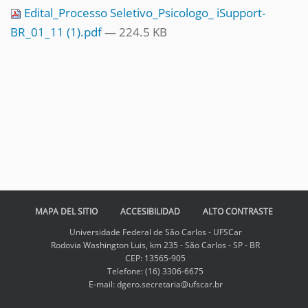
Edital_Processo Seletivo_Psicologo_ iSupport-
BR_01_11 (1).pdf
— 224.5 KB
MAPA DEL SITIO
ACCESIBILIDAD
ALTO CONTRASTE
Universidade Federal de São Carlos - UFSCar
Rodovia Washington Luis, km 235 - São Carlos - SP - BR
CEP: 13565-905
Telefone: (16) 3306-6675
E-mail: dgero.secretaria@ufscar.br