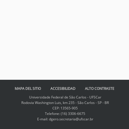
MAPA DEL SITIO
ACCESIBILIDAD
ALTO CONTRASTE
Universidade Federal de São Carlos - UFSCar
Rodovia Washington Luis, km 235 - São Carlos - SP - BR
CEP: 13565-905
Telefone: (16) 3306-6675
E-mail: dgero.secretaria@ufscar.br