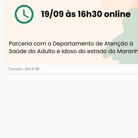
H
Tamaño: 369.6 KB
a
g
a
c
l
i
c
a
q
u
í