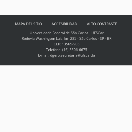
p
a
r
a
v
MAPA DEL SITIO
ACCESIBILIDAD
ALTO CONTRASTE
e
Universidade Federal de São Carlos - UFSCar
r
Rodovia Washington Luis, km 235 - São Carlos - SP - BR
l
CEP: 13565-905
a
Telefone: (16) 3306-6675
i
E-mail: dgero.secretaria@ufscar.br
m
a
g
e
n
a
t
a
m
a
ñ
o
c
o