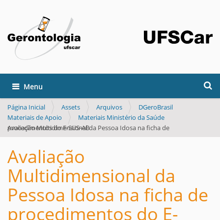
Busca
Toggle navigation
Busca Avançada…
Página Inicial
Assets
Arquivos
DGeroBrasil
Materiais de Apoio
Materiais Ministério da Saúde
Avaliação Multidimensional da Pessoa Idosa na ficha de procedimentos do E-SUS-AB
Avaliação
Multidimensional da
Pessoa Idosa na ficha de
procedimentos do E-