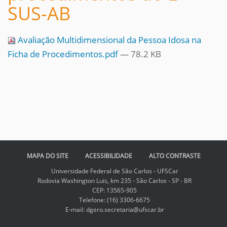
SUS-AB
Avaliação Multidimensional da Pessoa Idosa na
Ficha de Procedimentos.pdf
— 78.2 KB
MAPA DO SITE
ACESSIBILIDADE
ALTO CONTRASTE
Universidade Federal de São Carlos - UFSCar
Rodovia Washington Luis, km 235 - São Carlos - SP - BR
CEP: 13565-905
Telefone: (16) 3306-6675
E-mail: dgero.secretaria@ufscar.br